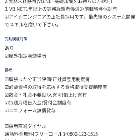
2.実務未経験可(VB.NET基礎知識をお持ちの方歓迎)
3. VB.NET1年以上の実務経験者優遇≫前職給与保証有
☑アイシエンジニアの正社員採用です。最先端のシステム開発
でスキルを磨いて下さい。
受動喫煙対策
あり
☑屋外指定喫煙場所
備考
☑頑張った分正当評価!正社員登用制度有
☑必要資格の取得を応援する資格取得支援制度有
☑敷金・礼金不要!即入寮可!借上げ寮有
☑毎週月曜日入金!貸付金制度有
☑ユニフォーム無償貸与
☑採用直通ダイヤル
通話料金無料!フリーコール≫0800-123-1515