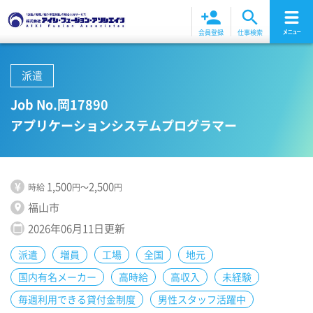
person_add
search
会員登録
仕事検索
派遣
Job No.岡17890
アプリケーションシステムプログラマー
¥
1,500
2,500
時給
円
～
円
福山市
location_on
2026年06月11日更新
calendar_today
派遣
増員
工場
全国
地元
国内有名メーカー
高時給
高収入
未経験
毎週利用できる貸付金制度
男性スタッフ活躍中