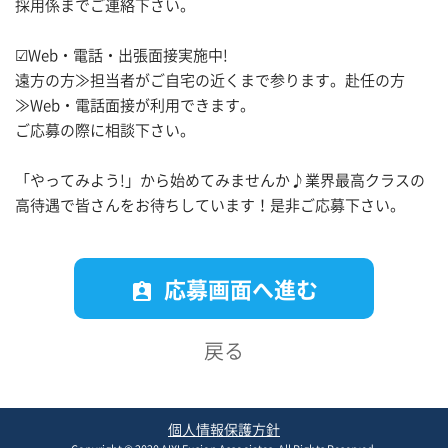
採用係までご連絡下さい。
☑Web・電話・出張面接実施中!
遠方の方≫担当者がご自宅の近くまで参ります。赴任の方
≫Web・電話面接が利用できます。
ご応募の際に相談下さい。
「やってみよう!」から始めてみませんか♪業界最高クラスの
高待遇で皆さんをお待ちしています！是非ご応募下さい。
応募画面へ進む
assignment_ind
戻る
個人情報保護方針