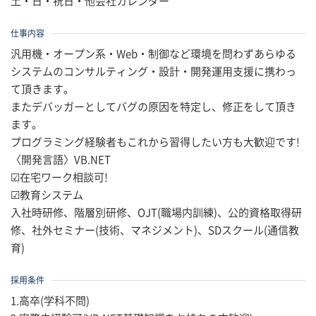
土・日・祝日・他会社カレンダー
仕事内容
汎用機・オープン系・Web・制御など環境を問わずあらゆる
システムのコンサルティング・設計・開発運用支援に携わっ
て頂きます。
またデバッガーとしてバグの原因を特定し、修正をして頂き
ます。
プログラミング経験者もこれから習得したい方も大歓迎です!
〈開発言語〉VB.NET
☑在宅ワーク相談可!
☑教育システム
入社時研修、階層別研修、OJT(職場内訓練)、公的資格取得研
修、社外セミナー(技術、マネジメント)、SDスクール(通信教
育)
採用条件
1.高卒(学科不問)