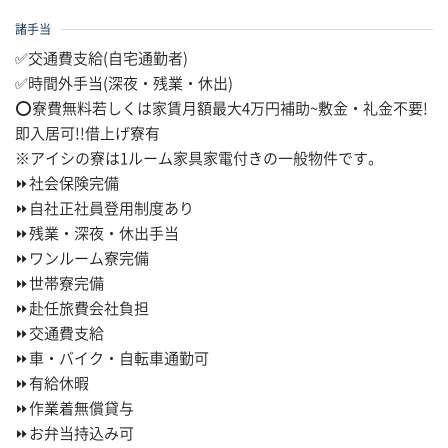
諸手当
✅交通費支給(自宅通勤者)
✅時間外手当(深夜・残業・休出)
⭕寮費無料若しくは家賃月額最大4万円補助~敷金・礼金不要!
即入居可!!借上げ寮有
※アイシの寮は1ルーム家具家電付きの一般物件です。
⏩社会保険完備
⏩自社正社員登用制度あり
⏩残業・深夜・休出手当
⏩ワンルーム寮完備
⏩世帯寮完備
⏩赴任旅費会社負担
⏩交通費支給
⏩車・バイク・自転車通勤可
⏩有給休暇
⏩作業着無償貸与
⏩お弁当持込み可