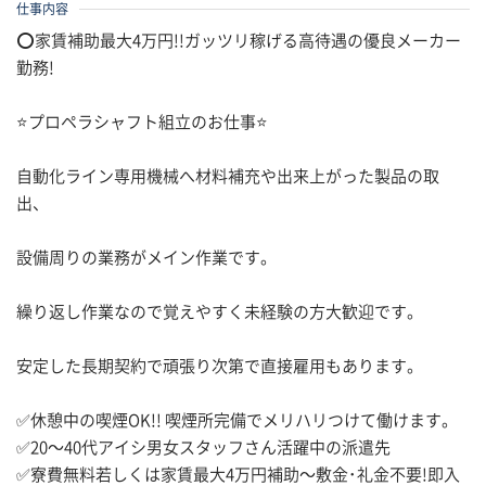
仕事内容
⭕家賃補助最大4万円!!ガッツリ稼げる高待遇の優良メーカー
勤務!
⭐プロペラシャフト組立のお仕事⭐
自動化ライン専用機械へ材料補充や出来上がった製品の取
出、
設備周りの業務がメイン作業です。
繰り返し作業なので覚えやすく未経験の方大歓迎です。
安定した長期契約で頑張り次第で直接雇用もあります。
✅休憩中の喫煙OK!! 喫煙所完備でメリハリつけて働けます。
✅20～40代アイシ男女スタッフさん活躍中の派遣先
✅寮費無料若しくは家賃最大4万円補助～敷金･礼金不要!即入