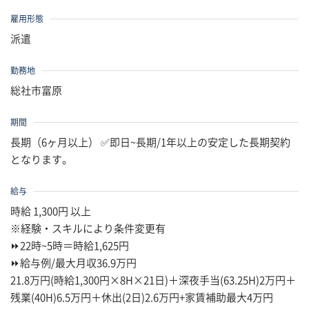
雇用形態
派遣
勤務地
総社市富原
期間
長期（6ヶ月以上） ✅即日~長期/1年以上の安定した長期契約
となります。
給与
時給 1,300円 以上
※経験・スキルにより条件変更有
⏩22時~5時＝時給1,625円
⏩給与例/最大月収36.9万円
21.8万円(時給1,300円×8H×21日)＋深夜手当(63.25H)2万円＋
残業(40H)6.5万円＋休出(2日)2.6万円+家賃補助最大4万円