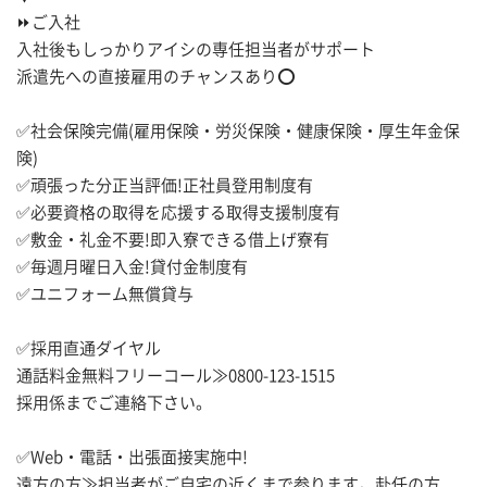
⏩ご入社
入社後もしっかりアイシの専任担当者がサポート
派遣先への直接雇用のチャンスあり⭕
✅社会保険完備(雇用保険・労災保険・健康保険・厚生年金保
険)
✅頑張った分正当評価!正社員登用制度有
✅必要資格の取得を応援する取得支援制度有
✅敷金・礼金不要!即入寮できる借上げ寮有
✅毎週月曜日入金!貸付金制度有
✅ユニフォーム無償貸与
✅採用直通ダイヤル
通話料金無料フリーコール≫0800-123-1515
採用係までご連絡下さい。
✅Web・電話・出張面接実施中!
遠方の方≫担当者がご自宅の近くまで参ります。赴任の方