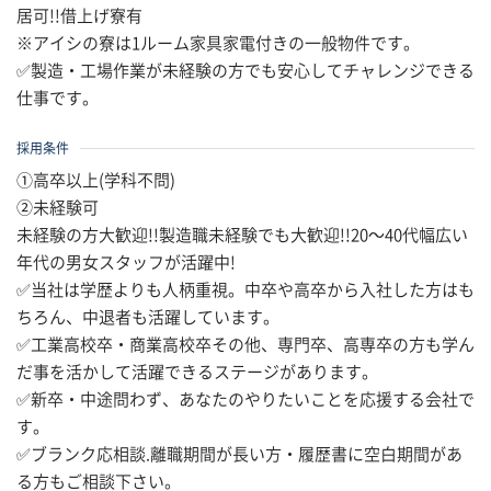
居可!!借上げ寮有
※アイシの寮は1ルーム家具家電付きの一般物件です。
✅製造・工場作業が未経験の方でも安心してチャレンジできる
仕事です。
採用条件
①高卒以上(学科不問)
②未経験可
未経験の方大歓迎!!製造職未経験でも大歓迎!!20～40代幅広い
年代の男女スタッフが活躍中!
✅当社は学歴よりも人柄重視。中卒や高卒から入社した方はも
ちろん、中退者も活躍しています。
✅工業高校卒・商業高校卒その他、専門卒、高専卒の方も学ん
だ事を活かして活躍できるステージがあります。
✅新卒・中途問わず、あなたのやりたいことを応援する会社で
す。
✅ブランク応相談.離職期間が長い方・履歴書に空白期間があ
る方もご相談下さい。