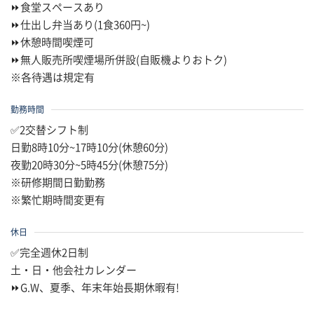
⏩食堂スペースあり
⏩仕出し弁当あり(1食360円~)
⏩休憩時間喫煙可
⏩無人販売所喫煙場所併設(自販機よりおトク)
※各待遇は規定有
勤務時間
✅2交替シフト制
日勤8時10分~17時10分(休憩60分)
夜勤20時30分~5時45分(休憩75分)
※研修期間日勤勤務
※繁忙期時間変更有
休日
✅完全週休2日制
土・日・他会社カレンダー
⏩G.W、夏季、年末年始長期休暇有!