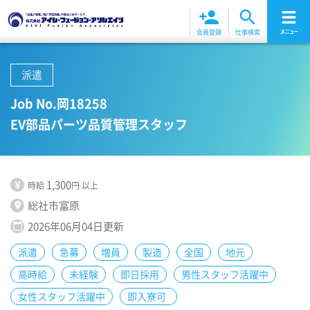
person_add
search
会員登録
仕事検索
派遣
Job No.岡18258
EV部品パーツ品質管理スタッフ
¥
1,300
時給
円
以上
総社市富原
location_on
2026年06月04日更新
calendar_today
派遣
急募
増員
製造
全国
地元
高時給
未経験
即日採用
男性スタッフ活躍中
女性スタッフ活躍中
即入寮可